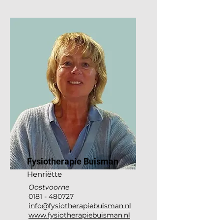
Fysiotherapie Buisman
Henrië
tte
Oostvoorne
0181 - 480727
info@fysiotherapiebuisman.nl
www.fysiotherapiebuisman.nl