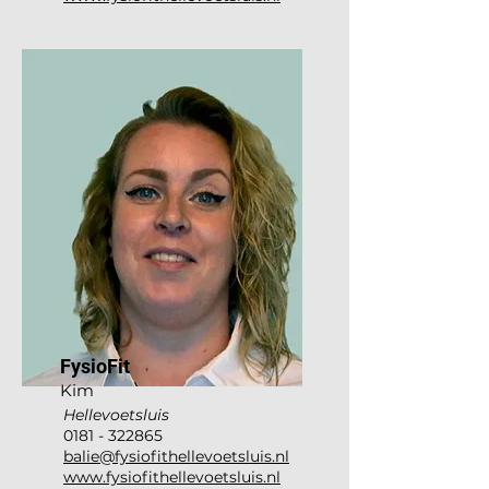
FysioFit
Kim
Hellevoetsluis
0181 - 322865
balie@fysiofithellevoetsluis.nl
www.fysiofithellevoetsluis.nl