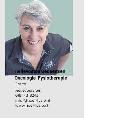
Hellevoetse Oedeem en
Oncologie Fysiotherapie
Gra
ce
Hellevoetsluis
0181 - 318243
info-@hoof-fysio.nl
www.hoof-fysio.nl