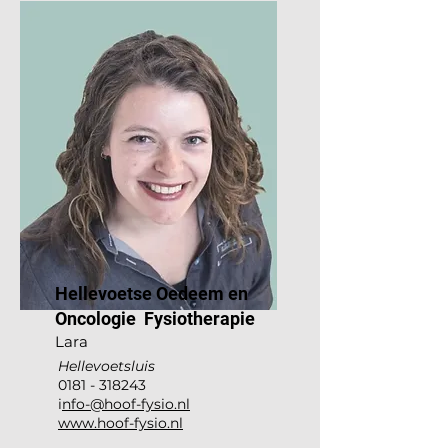
Hellevoetse Oedeem en
Oncologie Fysiotherapie
Lara
Hellevoetsluis
0181 - 318243
i
nfo-@hoof-fysio.nl
www.hoof-fysio.nl