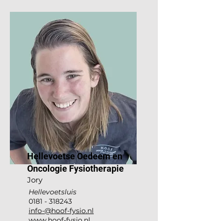
Hellevoetse Oedeem en
Oncologie Fysiotherapie
Jory
Hellevoetsluis
0181 - 318243
info-@hoof-fysio.nl
www.hoof-fysio.nl